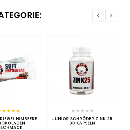
ATEGORIE:



visibility
favorite_border

visibility










RIEGEL HIMBEERE
JUNIOR SCHRÖDER ZINK 25
HOKOLADEN
90 KAPSELN
ESCHMACK