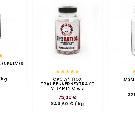
visibility

favorite_border

visibility
favorite_border
LENPULVER
Preis





 kg
OPC ANTIOX
MSM 
TRAUBENKERNEXTRAKT
VITAMIN C & E
32
Preis
75,00 €
844,60 € / kg