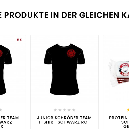
E PRODUKTE IN DER GLEICHEN K
-5%
visibility
favorite_border

visibility
favorite_border






ER TEAM
JUNIOR SCHRÖDER TEAM
PROTEIN 
HWARZ
T-SHIRT SCHWARZ ROT
SC
UX
G