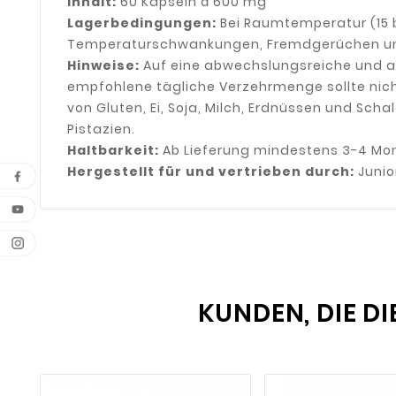
Inhalt:
60 Kapseln á 600 mg
Lagerbedingungen:
Bei Raumtemperatur (15 b
Temperaturschwankungen, Fremdgerüchen und
Hinweise:
Auf eine abwechslungsreiche und 
empfohlene tägliche Verzehrmenge sollte nicht
von Gluten, Ei, Soja, Milch, Erdnüssen und Sc
Pistazien.
Haltbarkeit:
Ab Lieferung mindestens 3-4 Mo
Hergestellt für
und vertrieben durch:
Junio
KUNDEN, DIE D