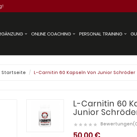
g!
RGÄNZUNG
ONLINE COACHING
PERSONAL TRAINING
GU
Startseite
L-Carnitin 60 Kapseln Von Junior Schröder
L-Carnitin 60 
Junior Schröde
Bewertungen(





50,00 €