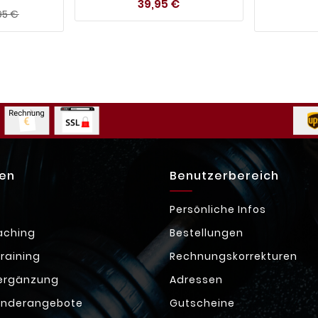
Preis
39,95 €
Regulärer
Preis
95 €
Preis
ien
Benutzerbereich
s
Persönliche Infos
aching
Bestellungen
raining
Rechnungskorrekturen
ergänzung
Adressen
onderangebote
Gutscheine