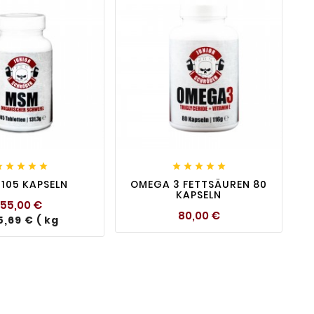

visibility
favorite_border

visibility
T










105 KAPSELN
OMEGA 3 FETTSÄUREN 80
KAPSELN
Preis
55,00 €
Preis
80,00 €
5,69 € ( kg