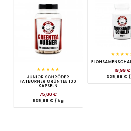
favorite_border





favorite_border

visibility
FLOHSAMENSCHA





19,99 €
325,69 € (
JUNIOR SCHRÖDER
FATBURNER GRÜNTEE 100
KAPSELN
Preis
75,00 €
535,95 € / kg