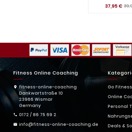
37,95 €
39,
Fitness Online Coaching
Kategor
fitness-online-coaching
Go Fitnes
Dankwartstraße 10
Online Co
23966 Wismar
Germany
Personal T
0172 / 86 75 69 2
Nahrungs
info@fitness-online-coaching.de
Deals & S