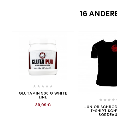
16 ANDER
favorite_border

visibility





favorite_border

GLUTAMIN 500 G WHITE
LINE




Preis
39,99 €
JUNIOR SCHRÖD
T-SHIRT SC
BORDEA