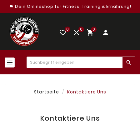
Dein Onlineshop für Fitness, Training & Ernährung!
assistant_photo
0
0
0
favorite_border


person


Startseite
Kontaktiere Uns
Kontaktiere Uns