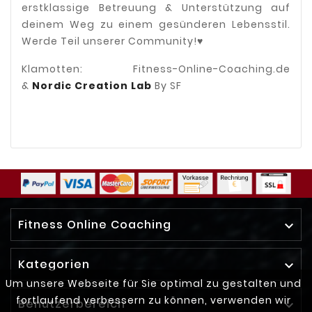
erstklassige Betreuung & Unterstützung auf
deinem Weg zu einem gesünderen Lebensstil.
Werde Teil unserer Community!♥️
Klamotten: Fitness-Online-Coaching.de
&
Nordic Creation Lab
By SF
Fitness Online Coaching

Kategorien

Um unsere Webseite für Sie optimal zu gestalten und
fortlaufend verbessern zu können, verwenden wir
Benutzerbereich
