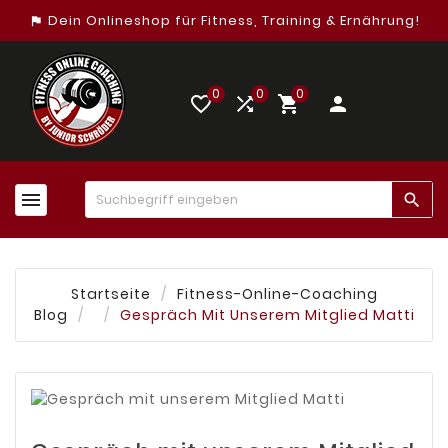
Dein Onlineshop für Fitness, Training & Ernährung!
assistant_photo
0
0
0
favorite_border


person


Startseite
Fitness-Online-Coaching
Blog
Gespräch Mit Unserem Mitglied Matti