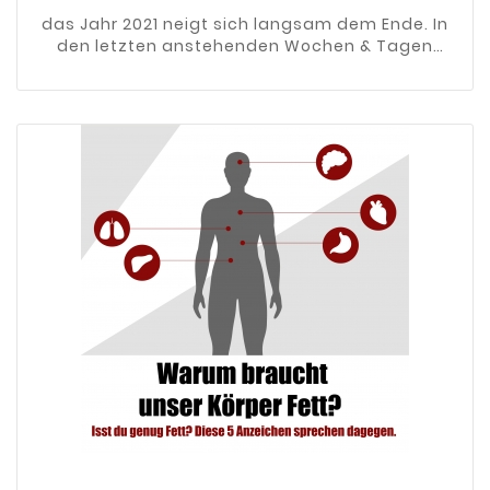
Rutsch
das Jahr 2021 neigt sich langsam dem Ende. In
den letzten anstehenden Wochen & Tagen
besuche ich Kunden, trainiere noch fleißig und
berate Neukunden.