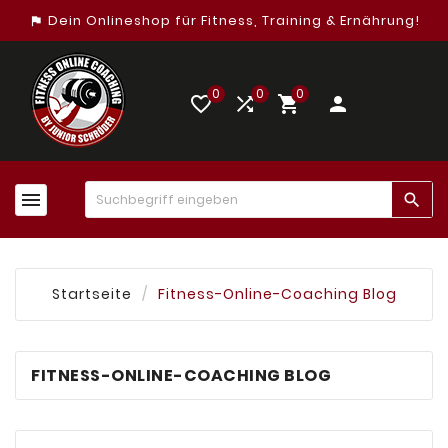
Dein Onlineshop für Fitness, Training & Ernährung!
assistant_photo
0
0
0
favorite_border


person


Startseite
Fitness-Online-Coaching Blog
FITNESS-ONLINE-COACHING BLOG